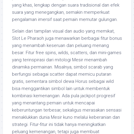
yang khas, lengkap dengan suara tradisional dan efek
suara yang menegangkan, semakin memperkuat
pengalaman imersif saat pemain memutar gulungan.
Selain dari tampilan visual dan audio yang memikat,
Slot Le Pharaoh juga menawarkan berbagai fitur bonus
yang menambah keseruan dan peluang menang
besar. Fitur free spins, wilds, scatters, dan mini-games
yang terinspirasi dari mitologi Mesir menambah
dinamika permainan. Misalnya, simbol scarab yang
berfungsi sebagai scatter dapat memicu putaran
gratis, sementara simbol dewa Horus sebagai wild
bisa menggantikan simbol lain untuk membentuk
kombinasi kemenangan. Ada pula jackpot progresif
yang menantang pemain untuk mencapai
keberuntungan terbesar, sekaligus merasakan sensasi
menaklukkan dunia Mesir kuno melalui keberanian dan
strategi. Fitur-fitur ini tidak hanya meningkatkan
peluang kemenangan, tetapi juga membuat