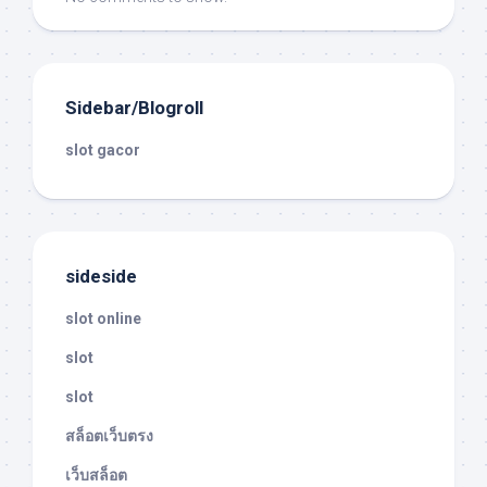
Sidebar/Blogroll
slot gacor
sideside
slot online
slot
slot
สล็อตเว็บตรง
เว็บสล็อต