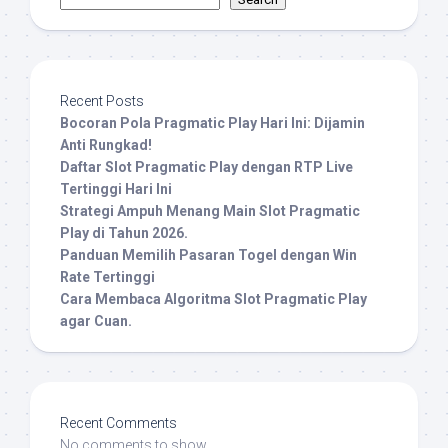
Recent Posts
Bocoran Pola Pragmatic Play Hari Ini: Dijamin
Anti Rungkad!
Daftar Slot Pragmatic Play dengan RTP Live
Tertinggi Hari Ini
Strategi Ampuh Menang Main Slot Pragmatic
Play di Tahun 2026.
Panduan Memilih Pasaran Togel dengan Win
Rate Tertinggi
Cara Membaca Algoritma Slot Pragmatic Play
agar Cuan.
Recent Comments
No comments to show.