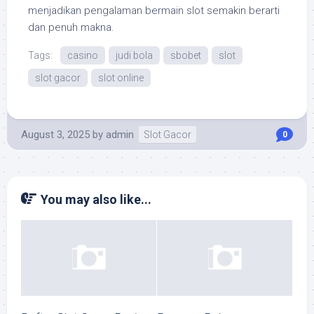
menjadikan pengalaman bermain slot semakin berarti
dan penuh makna.
Tags:
casino
judi bola
sbobet
slot
slot gacor
slot online
August 3, 2025
by
admin
Slot Gacor
0
You may also like...