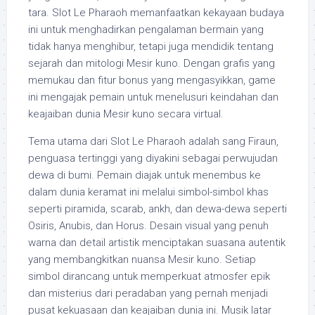
tara. Slot Le Pharaoh memanfaatkan kekayaan budaya
ini untuk menghadirkan pengalaman bermain yang
tidak hanya menghibur, tetapi juga mendidik tentang
sejarah dan mitologi Mesir kuno. Dengan grafis yang
memukau dan fitur bonus yang mengasyikkan, game
ini mengajak pemain untuk menelusuri keindahan dan
keajaiban dunia Mesir kuno secara virtual.
Tema utama dari Slot Le Pharaoh adalah sang Firaun,
penguasa tertinggi yang diyakini sebagai perwujudan
dewa di bumi. Pemain diajak untuk menembus ke
dalam dunia keramat ini melalui simbol-simbol khas
seperti piramida, scarab, ankh, dan dewa-dewa seperti
Osiris, Anubis, dan Horus. Desain visual yang penuh
warna dan detail artistik menciptakan suasana autentik
yang membangkitkan nuansa Mesir kuno. Setiap
simbol dirancang untuk memperkuat atmosfer epik
dan misterius dari peradaban yang pernah menjadi
pusat kekuasaan dan keajaiban dunia ini. Musik latar