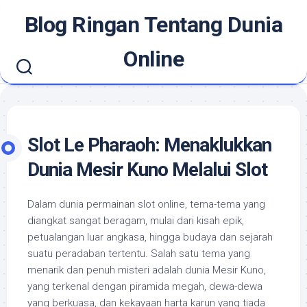
Skip
Blog Ringan Tentang Dunia
to
content
Online
Slot Le Pharaoh: Menaklukkan
Dunia Mesir Kuno Melalui Slot
Dalam dunia permainan slot online, tema-tema yang
diangkat sangat beragam, mulai dari kisah epik,
petualangan luar angkasa, hingga budaya dan sejarah
suatu peradaban tertentu. Salah satu tema yang
menarik dan penuh misteri adalah dunia Mesir Kuno,
yang terkenal dengan piramida megah, dewa-dewa
yang berkuasa, dan kekayaan harta karun yang tiada