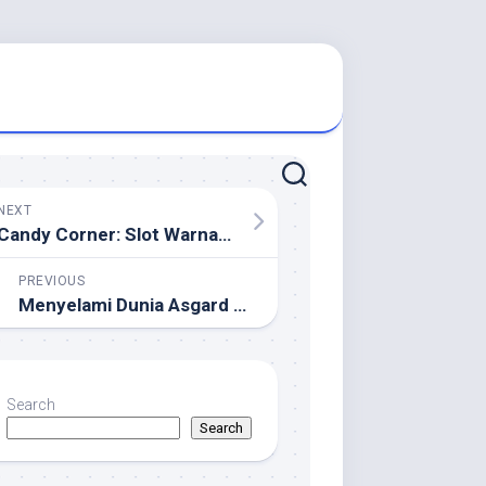
NEXT
Candy Corner: Slot Warna-Warni yang Menggoda Hati
PREVIOUS
Menyelami Dunia Asgard Lewat Might of Freya Megaways
Search
Search