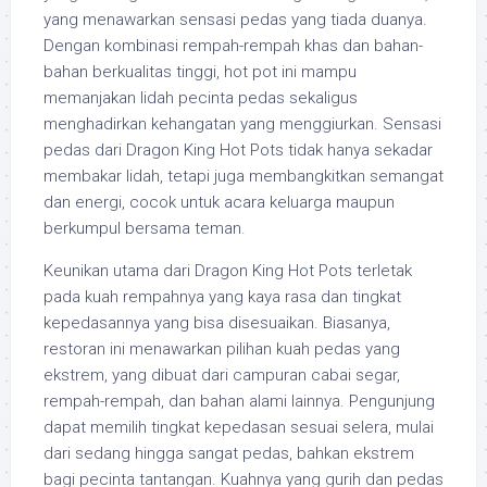
yang menawarkan sensasi pedas yang tiada duanya.
Dengan kombinasi rempah-rempah khas dan bahan-
bahan berkualitas tinggi, hot pot ini mampu
memanjakan lidah pecinta pedas sekaligus
menghadirkan kehangatan yang menggiurkan. Sensasi
pedas dari Dragon King Hot Pots tidak hanya sekadar
membakar lidah, tetapi juga membangkitkan semangat
dan energi, cocok untuk acara keluarga maupun
berkumpul bersama teman.
Keunikan utama dari Dragon King Hot Pots terletak
pada kuah rempahnya yang kaya rasa dan tingkat
kepedasannya yang bisa disesuaikan. Biasanya,
restoran ini menawarkan pilihan kuah pedas yang
ekstrem, yang dibuat dari campuran cabai segar,
rempah-rempah, dan bahan alami lainnya. Pengunjung
dapat memilih tingkat kepedasan sesuai selera, mulai
dari sedang hingga sangat pedas, bahkan ekstrem
bagi pecinta tantangan. Kuahnya yang gurih dan pedas