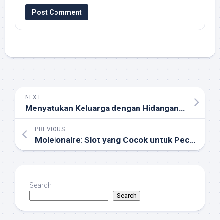
NEXT
Menyatukan Keluarga dengan Hidangan Pedas Lezat
PREVIOUS
Moleionaire: Slot yang Cocok untuk Pecinta Tantangan
Search
Search