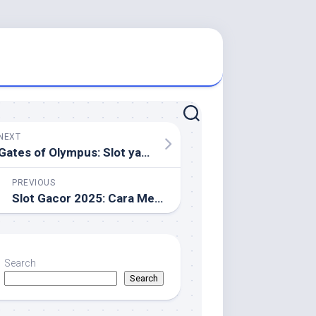
NEXT
Gates of Olympus: Slot yang Menghadirkan Atmosfer Yunani Kuno
PREVIOUS
Slot Gacor 2025: Cara Memenangkan Jackpot Besar
Search
Search