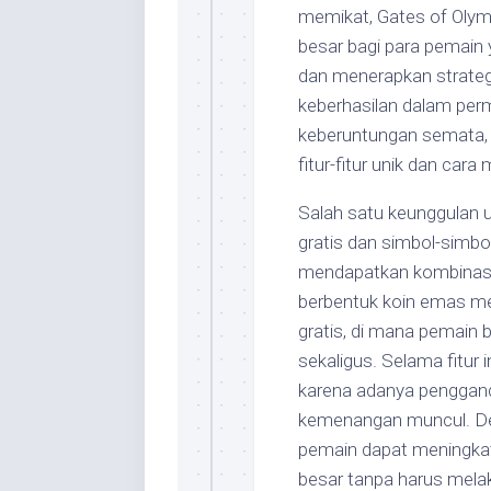
memikat, Gates of Oly
besar bagi para pema
dan menerapkan strateg
keberhasilan dalam per
keberuntungan semata, 
fitur-fitur unik dan car
Salah satu keunggulan u
gratis dan simbol-simb
mendapatkan kombinasi
berbentuk koin emas me
gratis, di mana pemain 
sekaligus. Selama fitur 
karena adanya pengganda
kemenangan muncul. Den
pemain dapat meningk
besar tanpa harus melak