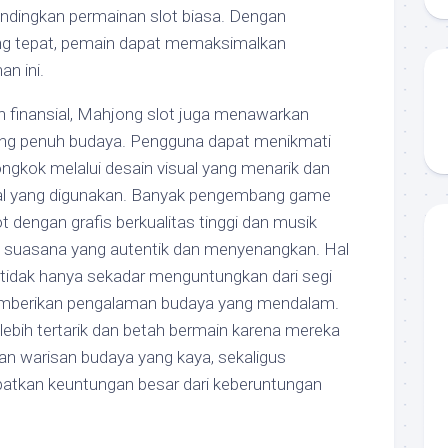
andingkan permainan slot biasa. Dengan
ng tepat, pemain dapat memaksimalkan
n ini.
n finansial, Mahjong slot juga menawarkan
ng penuh budaya. Pengguna dapat menikmati
ngkok melalui desain visual yang menarik dan
nal yang digunakan. Banyak pengembang game
 dengan grafis berkualitas tinggi dan musik
 suasana yang autentik dan menyenangkan. Hal
tidak hanya sekadar menguntungkan dari segi
 memberikan pengalaman budaya yang mendalam.
ebih tertarik dan betah bermain karena mereka
n warisan budaya yang kaya, sekaligus
tkan keuntungan besar dari keberuntungan