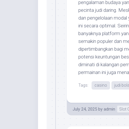
pengalaman budaya yang 
pecinta judi daring. Me
dan pengelolaan modal 
ini secara optimal. Sei
banyaknya platform yan
semakin populer dan me
dipertimbangkan bagi m
potensi keuntungan besa
diminati di kalangan pem
permainan ini juga men
Tags:
casino
judi bol
July 24, 2025
by
admin
Slot 