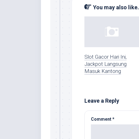
You may also like.
Slot Gacor Hari Ini,
Jackpot Langsung
Masuk Kantong
Leave a Reply
Comment
*