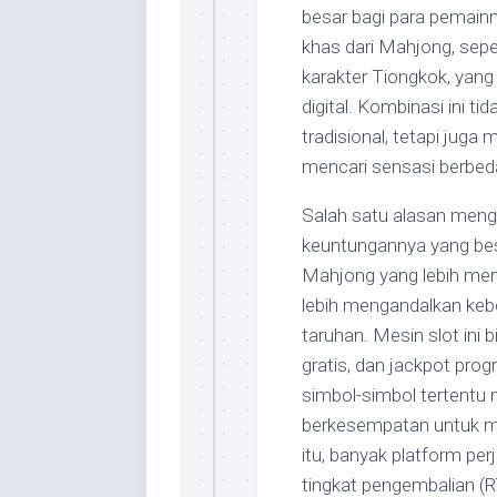
besar bagi para pemain
khas dari Mahjong, sepe
karakter Tiongkok, yang
digital. Kombinasi ini t
tradisional, tetapi jug
mencari sensasi berbed
Salah satu alasan menga
keuntungannya yang bes
Mahjong yang lebih mem
lebih mengandalkan ke
taruhan. Mesin slot ini 
gratis, dan jackpot prog
simbol-simbol tertentu 
berkesempatan untuk me
itu, banyak platform p
tingkat pengembalian (RT