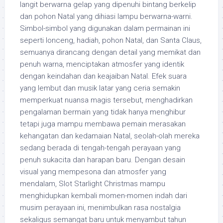
langit berwarna gelap yang dipenuhi bintang berkelip
dan pohon Natal yang dihiasi lampu berwarna-warni.
Simbol-simbol yang digunakan dalam permainan ini
seperti lonceng, hadiah, pohon Natal, dan Santa Claus,
semuanya dirancang dengan detail yang memikat dan
penuh warna, menciptakan atmosfer yang identik
dengan keindahan dan keajaiban Natal. Efek suara
yang lembut dan musik latar yang ceria semakin
memperkuat nuansa magis tersebut, menghadirkan
pengalaman bermain yang tidak hanya menghibur
tetapi juga mampu membawa pemain merasakan
kehangatan dan kedamaian Natal, seolah-olah mereka
sedang berada di tengah-tengah perayaan yang
penuh sukacita dan harapan baru. Dengan desain
visual yang mempesona dan atmosfer yang
mendalam, Slot Starlight Christmas mampu
menghidupkan kembali momen-momen indah dari
musim perayaan ini, menimbulkan rasa nostalgia
sekaligus semangat baru untuk menyambut tahun