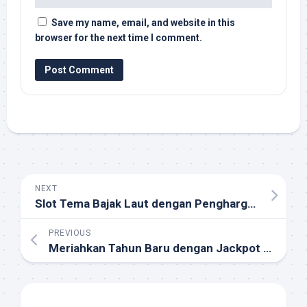
Save my name, email, and website in this
browser for the next time I comment.
NEXT
Slot Tema Bajak Laut dengan Penghargaan Tinggi
PREVIOUS
Meriahkan Tahun Baru dengan Jackpot Ceria