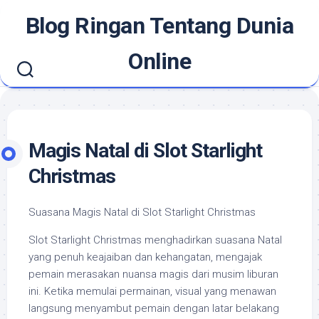
Skip
Blog Ringan Tentang Dunia
to
content
Online
Magis Natal di Slot Starlight
Christmas
Suasana Magis Natal di Slot Starlight Christmas
Slot Starlight Christmas menghadirkan suasana Natal
yang penuh keajaiban dan kehangatan, mengajak
pemain merasakan nuansa magis dari musim liburan
ini. Ketika memulai permainan, visual yang menawan
langsung menyambut pemain dengan latar belakang