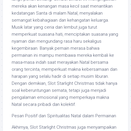
mereka akan kenangan masa kecil saat menantikan
kedatangan Santa di malam Natal, menyalakan
semangat kebahagiaan dan kehangatan keluarga.
Musik latar yang ceria dan lembut juga turut
memperkuat suasana hati, menciptakan suasana yang
nyaman dan mengundang rasa haru sekaligus
kegembiraan. Banyak pemain merasa bahwa
permainan ini mampu membawa mereka kembali ke
masa-masa indah saat merayakan Natal bersama
orang tercinta, memperkuat makna kebersamaan dan
harapan yang selalu hadir di setiap musim liburan.
Dengan demikian, Slot Starlight Christmas tidak hanya
soal keberuntungan semata, tetapi juga menjadi
pengalaman emosional yang memperkaya makna
Natal secara pribadi dan kolektif.
Pesan Positif dan Spiritualitas Natal dalam Permainan
Akhirnya, Slot Starlight Christmas juga menyampaikan