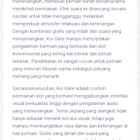
menenangkan, membuat pemain betah berlama-lama
menikmati permainan. Efek suara ini dirancang secara
cerdas untuk tidak mengganggu, melainkan
memperkuat atmosfer relaksasi dan ketenangan.
Dengan kombinasi grafis yang indah dan suara yang
menyenangkan, Koi Gate mampu menciptakan
pengalaman bermain yang berbeda dari slot
konvensional yang sering kali berisik dan penuh
tekanan. Pendekatan ini sangat cocok untuk pemain
yang mencari hiburan santai sekaligus peluang
menang yang menarik.
Secara keseluruhan, Koi Gate adalah contoh
permainan slot yang berhasil menggabungkan estetika
visual berkualitas tinggi dengan pengalaman audio
yang menenangkan. Tema Jepang yang diangkat tidak
hanya sekadar menarik secara visual, tetapi juga
mampu membangkitkan rasa damai dan ketenangan di
hati pemain. Grafis yang detail dan suara yang