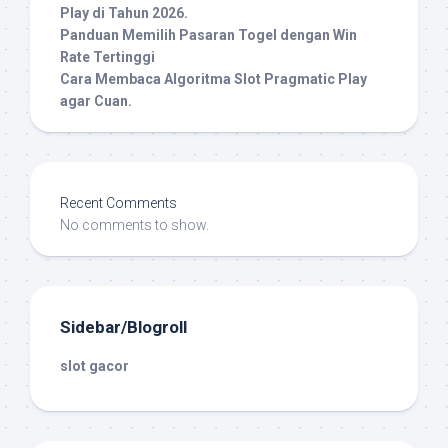
Play di Tahun 2026.
Panduan Memilih Pasaran Togel dengan Win
Rate Tertinggi
Cara Membaca Algoritma Slot Pragmatic Play
agar Cuan.
Recent Comments
No comments to show.
Sidebar/Blogroll
slot gacor