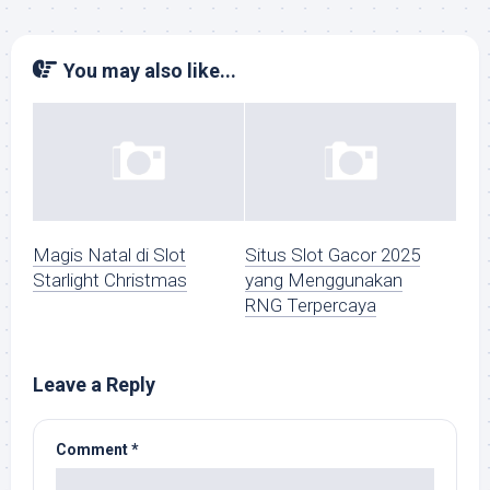
You may also like...
Magis Natal di Slot
Situs Slot Gacor 2025
Starlight Christmas
yang Menggunakan
RNG Terpercaya
Leave a Reply
Comment
*