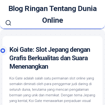
Skip
Blog Ringan Tentang Dunia
to
content
Online
Koi Gate: Slot Jepang dengan
Grafis Berkualitas dan Suara
Menenangkan
Koi Gate adalah salah satu permainan slot online yang
semakin diminati oleh para penggemar judi daring di
seluruh dunia, terutama yang mencari pengalaman
bermain yang unik dan memikat. Dengan tema Jepang
yang kental, Koi Gate menawarkan perpaduan visual