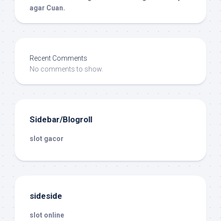
agar Cuan.
Recent Comments
No comments to show.
Sidebar/Blogroll
slot gacor
sideside
slot online