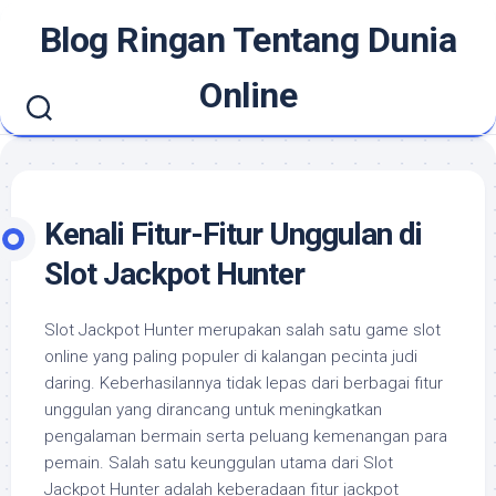
Skip
Blog Ringan Tentang Dunia
to
content
Online
Kenali Fitur-Fitur Unggulan di
Slot Jackpot Hunter
Slot Jackpot Hunter merupakan salah satu game slot
online yang paling populer di kalangan pecinta judi
daring. Keberhasilannya tidak lepas dari berbagai fitur
unggulan yang dirancang untuk meningkatkan
pengalaman bermain serta peluang kemenangan para
pemain. Salah satu keunggulan utama dari Slot
Jackpot Hunter adalah keberadaan fitur jackpot