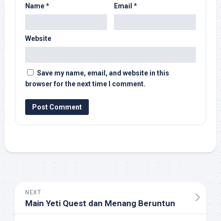
Name
*
Email
*
Website
Save my name, email, and website in this
browser for the next time I comment.
NEXT
Main Yeti Quest dan Menang Beruntun