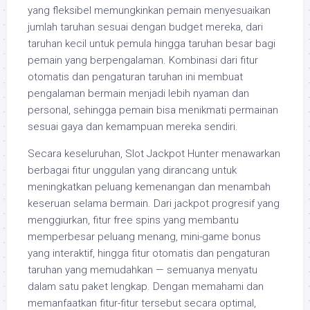
yang fleksibel memungkinkan pemain menyesuaikan
jumlah taruhan sesuai dengan budget mereka, dari
taruhan kecil untuk pemula hingga taruhan besar bagi
pemain yang berpengalaman. Kombinasi dari fitur
otomatis dan pengaturan taruhan ini membuat
pengalaman bermain menjadi lebih nyaman dan
personal, sehingga pemain bisa menikmati permainan
sesuai gaya dan kemampuan mereka sendiri.
Secara keseluruhan, Slot Jackpot Hunter menawarkan
berbagai fitur unggulan yang dirancang untuk
meningkatkan peluang kemenangan dan menambah
keseruan selama bermain. Dari jackpot progresif yang
menggiurkan, fitur free spins yang membantu
memperbesar peluang menang, mini-game bonus
yang interaktif, hingga fitur otomatis dan pengaturan
taruhan yang memudahkan — semuanya menyatu
dalam satu paket lengkap. Dengan memahami dan
memanfaatkan fitur-fitur tersebut secara optimal,