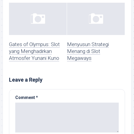
Gates of Olympus: Slot
Menyusun Strategi
yang Menghadirkan
Menang di Slot
Atmosfer Yunani Kuno
Megaways
Leave a Reply
Comment
*