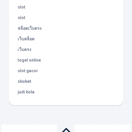
slot
slot
สล็อตเว็บตรง
เว็บสล็อต
เว็บตรง
togel online
slot gacor
sbobet
judi bola